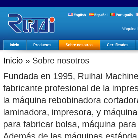
English
Español
Português
Máquina b
Inicio
Productos
Sobre nosotros
Certificados
Inicio
» Sobre nosotros
Fundada en 1995, Ruihai Machine
fabricante profesional de la imp
la máquina rebobinadora cortadora
laminadora, impresora, y máquin
para fabricar bolsa, máquina para
Además de las máquinas estándar