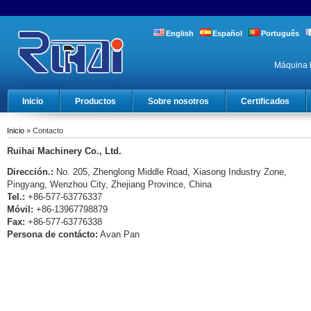
English
Español
Português
Máquina b
Inicio
Productos
Sobre nosotros
Certificados
Inicio
» Contacto
Ruihai Machinery Co., Ltd.
Dirección.:
No. 205, Zhenglong Middle Road, Xiasong Industry Zone,
Pingyang, Wenzhou City, Zhejiang Province, China
Tel.:
+86-577-63776337
Móvil:
+86-13967798879
Fax:
+86-577-63776338
Persona de contácto:
Avan Pan