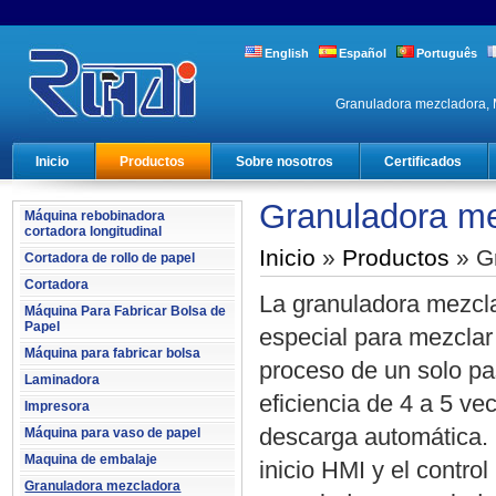
English
Español
Português
Granuladora mezcladora, M
Inicio
Productos
Sobre nosotros
Certificados
Granuladora m
Máquina rebobinadora
cortadora longitudinal
Inicio
»
Productos
» G
Cortadora de rollo de papel
Cortadora
La granuladora mezcla
Máquina Para Fabricar Bolsa de
Papel
especial para mezclar 
Máquina para fabricar bolsa
proceso de un solo pa
Laminadora
eficiencia de 4 a 5 ve
Impresora
descarga automática. U
Máquina para vaso de papel
Maquina de embalaje
inicio HMI y el contr
Granuladora mezcladora