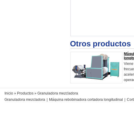
Otros productos
Máqui
longit
Viene 
frecu
aceler
operac
Inicio
»
Productos
» Granuladora mezcladora
Granuladora mezcladora
|
Máquina rebobinadora cortadora longitudinal
|
Cort