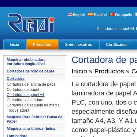
English
Español
Português
Cortadora de papel A4, 
Inicio
Productos
Sobre nosotros
Certificados
Cortadora de p
Máquina rebobinadora
cortadora longitudinal
Inicio
»
Productos
»
C
Cortadora de rollo de papel
Cortadora
La cortadora de papel
Cortadora de lámina de papel
Cortadora de papel
laminadora de papel A
Cortadora de papel A4
Cortadora laminadora
PLC, con uno, dos o cu
Cortadora de etiqueta de marca
especialmente diseña
Troqueladora
Máquina Para Fabricar Bolsa de
tamaño A4, A3, Y A1 u
Papel
como papel-plástico y
Máquina para fabricar bolsa
Laminadora