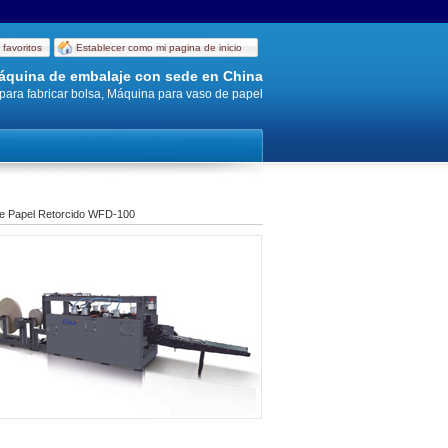
 favoritos
Establecer como mi pagina de inicio
 máquina de embalaje con sede en China
ara fabricar bolsa, Máquina para vaso de papel
de Papel Retorcido WFD-100