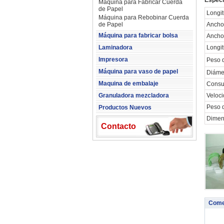
Especi
Máquina para Fabricar Cuerda
de Papel
Longit
Máquina para Rebobinar Cuerda
de Papel
Ancho
Máquina para fabricar bolsa
Ancho
Laminadora
Longit
Impresora
Peso 
Máquina para vaso de papel
Diáme
Maquina de embalaje
Consu
Granuladora mezcladora
Veloc
Peso 
Productos Nuevos
Dimen
Contacto
Come