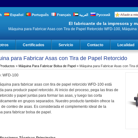
h
Español
Português
Français
العربية
Русский
Añadir a mis
El fabricante de la impresora y
Máquina para Fabricar Asas con Tira de Papel Retorcido WFD-100, Máquina p
otros
Certificados
Servicio
Contacto
Localidad
ina para Fabricar Asas con Tira de Papel Retorcido
Productos
»
Máquina Para Fabricar Bolsa de Papel
» Máquina para Fabricar Asas con Tira 
o: WFD-100
áquina para fabricar asas con tira de papel retorcido WFD-100 está
a para producir papel retorcido. Al inicio del proceso, pega las tiras de
etorcido y papel juntas para formar las asas, y luego las corta
ticamente en grupos separados. Nuestro producto también ofrece la
n de conteo de asas. Es considerada el complemento ideal de la
a para fabricar bolsa de papel.