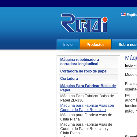
Englis
Inicio
Productos
Sobre nos
Máqu
Máquina rebobinadora
cortadora longitudinal
Inicio
»
Cortadora de rollo de papel
Model
Cortadora
Esta m
Máquina Para Fabricar Bolsa de
diseñad
Papel
papel r
Máquina Para Fabricar Bolsa de
Papel ZD-330
automá
Máquina para Fabricar Asas con
funció
Cuerda de Papel Retorcido
máquin
Máquina para Fabricar Asas de
Cinta Plana
Máquina para Fabricar Asas de
Cuerda de Papel Retorcido y
Cinta Plana