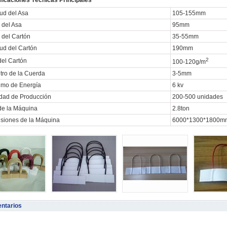
ficaciones Técnicas Principales
ud del Asa
105-155mm
 del Asa
95mm
 del Cartón
35-55mm
ud del Cartón
190mm
2
del Cartón
100-120g/m
tro de la Cuerda
3-5mm
mo de Energía
6 kv
idad de Producción
200-500 unidades
de la Máquina
2.8ton
siones de la Máquina
6000*1300*1800m
ntarios