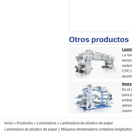
Otros productos
Lamin
La lam
lamina
mater
CPP, 
alumin
Impre
Es el 
para p
embal
alime
super
Inicio
»
Productos
»
Laminadora
» Laminadora de plástico de papel
Laminadora de plástico de papel
|
Máquina rebobinadora cortadora longitudin