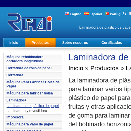
English
Español
Português
Laminadora de plástico de papel
Inicio
Productos
Sobre nosotros
Certificados
Laminadora de 
Máquina rebobinadora
cortadora longitudinal
Inicio
»
Productos
»
L
Cortadora de rollo de papel
Cortadora
La laminadora de plás
Máquina Para Fabricar Bolsa de
Papel
para laminar varios ti
Máquina para fabricar bolsa
plástico de papel para
Laminadora
frutas y otras aplicaci
Laminadora de plástico de papel
Laminadora y revestidora
de goma para laminar p
Impresora
del bobinado horizont
Máquina para vaso de papel