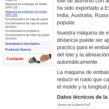
lote de aluminio con a
copia A4
Máquina de embalaje de blister
ha sido exportado a E
DPH-220
Máquina de embalaje de blister
India, Australia, Rus
DPP-200
Encartonadora de caja de papel
popular.
Encartonadora de caja de papel
aluminio
Encartonadora contadora
Nuestra máquina de em
Encartonadora de rollos de papel
aluminio
distancia puede ser aj
Granuladora mezcladora
practico para el emba
Productos Nuevos
del lote y la alineació
Contacto
automáticamente.
La máquina de embalaj
reducir el ruido que c
el molde y la longitud
Datos técnicos de la
Grosor de la lámina PVC