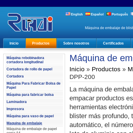
English
Español
Português
Máquina de embalaje de blist
Inicio
Productos
Sobre nosotros
Certificados
Máquina de emb
Máquina rebobinadora
cortadora longitudinal
Inicio
»
Productos
»
M
Cortadora de rollo de papel
DPP-200
Cortadora
Máquina Para Fabricar Bolsa de
Papel
La máquina de embalaj
Máquina para fabricar bolsa
empacar productos es
Laminadora
herramientas electrón
Impresora
blister más profundo, 
Máquina para vaso de papel
Maquina de embalaje
automático, el número
Máquina de embalaje de papel