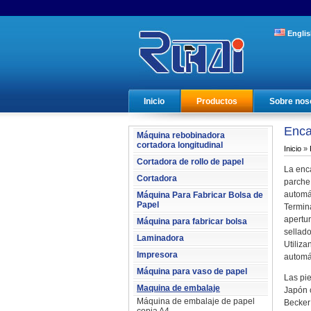
Englis
Inicio
Productos
Sobre nos
Enca
Máquina rebobinadora
cortadora longitudinal
Inicio
»
Cortadora de rollo de papel
La enc
Cortadora
parche
automá
Máquina Para Fabricar Bolsa de
Papel
Termin
apertu
Máquina para fabricar bolsa
sellad
Laminadora
Utiliz
Impresora
automá
Máquina para vaso de papel
Las pi
Maquina de embalaje
Japón 
Máquina de embalaje de papel
Becker