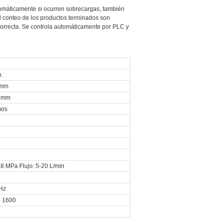
omáticamente si ocurren sobrecargas, también
el conteo de los productos terminados son
orrecta. Se controla automáticamente por PLC y
n.
 mm
0 mm
mos
.8 MPa Flujo: 5-20 L/min
Hz
× 1600