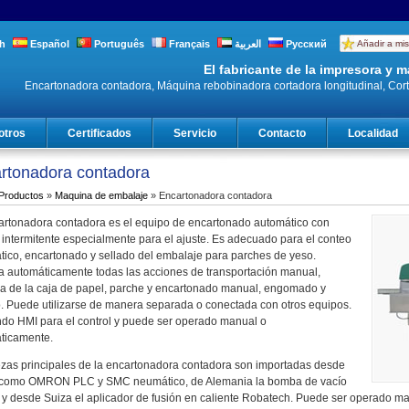
h
Español
Português
Français
العربية
Русский
Añadir a mis
El fabricante de la impresora y
Encartonadora contadora, Máquina rebobinadora cortadora longitudinal, Cor
otros
Certificados
Servicio
Contacto
Localidad
rtonadora contadora
Productos
»
Maquina de embalaje
» Encartonadora contadora
artonadora contadora es el equipo de encartonado automático con
 intermitente especialmente para el ajuste. Es adecuado para el conteo
tico, encartonado y sellado del embalaje para parches de yeso.
a automáticamente todas las acciones de transportación manual,
ra de la caja de papel, parche y encartonado manual, engomado y
o. Puede utilizarse de manera separada o conectada con otros equipos.
ando HMI para el control y puede ser operado manual o
ticamente.
ezas principales de la encartonadora contadora son importadas desde
como OMRON PLC y SMC neumático, de Alemania la bomba de vacío
 y desde Suiza el aplicador de fusión en caliente Robatech. Puede ser operado m