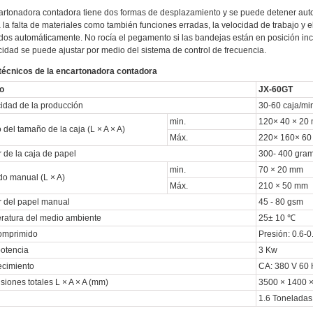
artonadora contadora tiene dos formas de desplazamiento y se puede detener aut
 la falta de materiales como también funciones erradas, la velocidad de trabajo y 
dos automáticamente. No rocía el pegamento si las bandejas están en posición inc
cidad se puede ajustar por medio del sistema de control de frecuencia.
técnicos de la encartonadora contadora
o
JX-60GT
idad de la producción
30-60 caja/mi
min.
120× 40 × 20
del tamaño de la caja (L × A × A)
Máx.
220× 160× 6
 de la caja de papel
300- 400 gra
min.
70 × 20 mm
o manual (L × A)
Máx.
210 × 50 mm
r del papel manual
45 - 80 gsm
ratura del medio ambiente
25± 10 ℃
comprimido
Presión: 0.6-0
potencia
3 Kw
ecimiento
CA: 380 V 60 
iones totales L × A × A (mm)
3500 × 1400 
1.6 Toneladas