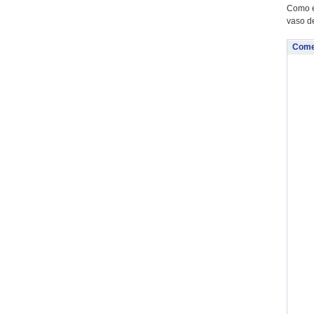
Como e
vaso de
Come