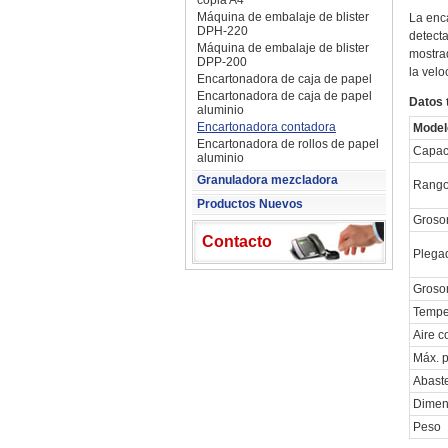
copia A4
Máquina de embalaje de blister
La enc
DPH-220
detecta
Máquina de embalaje de blister
mostra
DPP-200
la velo
Encartonadora de caja de papel
Encartonadora de caja de papel
Datos 
aluminio
Encartonadora contadora
Model
Encartonadora de rollos de papel
Capac
aluminio
Granuladora mezcladora
Rango 
Productos Nuevos
Grosor
Contacto
Plegad
Groso
Tempe
Aire 
Máx. 
Abast
Dimens
Peso