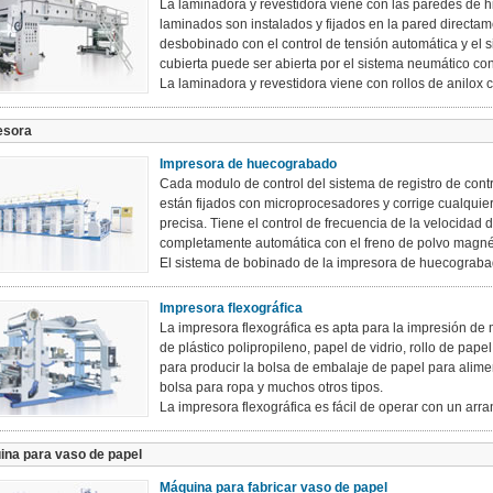
La laminadora y revestidora viene con las paredes de hie
laminados son instalados y fijados en la pared directam
desbobinado con el control de tensión automática y el s
cubierta puede ser abierta por el sistema neumático con
La laminadora y revestidora viene con rollos de anilox c
esora
Impresora de huecograbado
Cada modulo de control del sistema de registro de con
están fijados con microprocesadores y corrige cualquie
precisa. Tiene el control de frecuencia de la velocidad d
completamente automática con el freno de polvo magnéti
El sistema de bobinado de la impresora de huecograbado
Impresora flexográfica
La impresora flexográfica es apta para la impresión de 
de plástico polipropileno, papel de vidrio, rollo de pap
para producir la bolsa de embalaje de papel para alime
bolsa para ropa y muchos otros tipos.
La impresora flexográfica es fácil de operar con un arranq
ina para vaso de papel
Máquina para fabricar vaso de papel