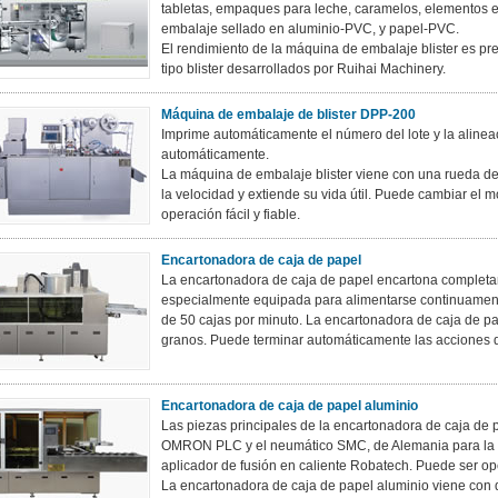
tabletas, empaques para leche, caramelos, elementos el
embalaje sellado en aluminio-PVC, y papel-PVC.
El rendimiento de la máquina de embalaje blister es prec
tipo blister desarrollados por Ruihai Machinery.
Máquina de embalaje de blister DPP-200
Imprime automáticamente el número del lote y la alineaci
automáticamente.
La máquina de embalaje blister viene con una rueda de 
la velocidad y extiende su vida útil. Puede cambiar el 
operación fácil y fiable.
Encartonadora de caja de papel
La encartonadora de caja de papel encartona complet
especialmente equipada para alimentarse continuament
de 50 cajas por minuto. La encartonadora de caja de pa
granos. Puede terminar automáticamente las acciones de
Encartonadora de caja de papel aluminio
Las piezas principales de la encartonadora de caja de
OMRON PLC y el neumático SMC, de Alemania para la b
aplicador de fusión en caliente Robatech. Puede ser 
La encartonadora de caja de papel aluminio viene con 