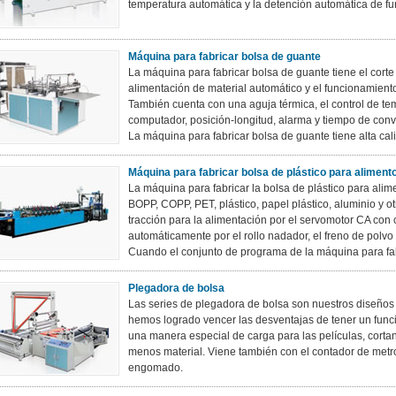
temperatura automática y la detención automática de f
Máquina para fabricar bolsa de guante
La máquina para fabricar bolsa de guante tiene el corte 
alimentación de material automático y el funcionamiento 
También cuenta con una aguja térmica, el control de te
computador, posición-longitud, alarma y tiempo de conv
La máquina para fabricar bolsa de guante tiene alta cal
Máquina para fabricar bolsa de plástico para aliment
La máquina para fabricar la bolsa de plástico para ali
BOPP, COPP, PET, plástico, papel plástico, aluminio y o
tracción para la alimentación por el servomotor CA con c
automáticamente por el rollo nadador, el freno de polv
Cuando el conjunto de programa de la máquina para fabri
Plegadora de bolsa
Las series de plegadora de bolsa son nuestros diseños 
hemos logrado vencer las desventajas de tener un func
una manera especial de carga para las películas, corta
menos material. Viene también con el contador de metros,
engomado.