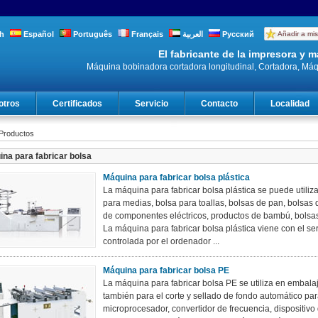
h
Español
Português
Français
العربية
Русский
Añadir a mis
El fabricante de la impresora y
Máquina bobinadora cortadora longitudinal, Cortadora, Máq
otros
Certificados
Servicio
Contacto
Localidad
Productos
na para fabricar bolsa
Máquina para fabricar bolsa plástica
La máquina para fabricar bolsa plástica se puede utiliza
para medias, bolsa para toallas, bolsas de pan, bolsas 
de componentes eléctricos, productos de bambú, bolsas
La máquina para fabricar bolsa plástica viene con el s
controlada por el ordenador ...
Máquina para fabricar bolsa PE
La máquina para fabricar bolsa PE se utiliza en embal
también para el corte y sellado de fondo automático par
microprocesador, convertidor de frecuencia, dispositivo d