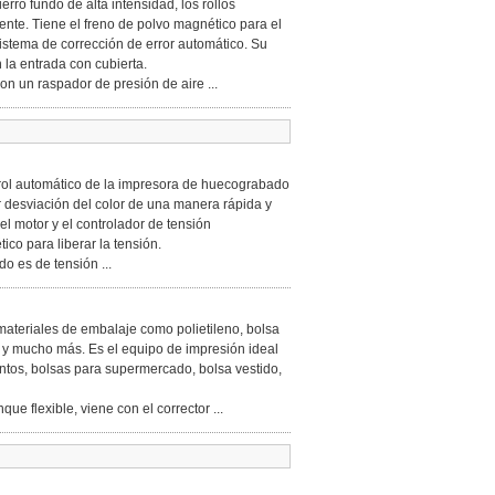
rro fundo de alta intensidad, los rollos
ente. Tiene el freno de polvo magnético para el
istema de corrección de error automático. Su
 la entrada con cubierta.
on un raspador de presión de aire ...
trol automático de la impresora de huecograbado
r desviación del color de una manera rápida y
el motor y el controlador de tensión
co para liberar la tensión.
 es de tensión ...
materiales de embalaje como polietileno, bolsa
el y mucho más. Es el equipo de impresión ideal
ntos, bolsas para supermercado, bolsa vestido,
ue flexible, viene con el corrector ...