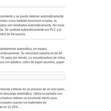
lazamiento y se puede detener automáticamente
eriales como también funciones erradas, la
minados son mostrados automáticamente. No rocía
cta. Se controla automáticamente por PLC y la
trol de frecuencia.
ompletamente automática, un equipo
 continuamente. Su velocidad máxima es de 80
70 cajas por minuto. La encartonadora de rollos
ura con plástico, rollos de papel aluminio, papel
ezclar y triturar en un proceso de un solo paso,
la descarga automática. Utiliza la pantalla con
zcladora obtiene un excelente efecto para
incipales cuando los materiales de
a un 15-25% ...