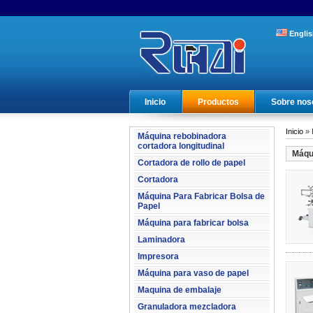
Englis
Inicio
Productos
Sobre nos
Inicio
» 
Máquina rebobinadora
cortadora longitudinal
Máqui
Cortadora de rollo de papel
Cortadora
Máquina Para Fabricar Bolsa de
Papel
Máquina para fabricar bolsa
Laminadora
Impresora
Máquina para vaso de papel
Maquina de embalaje
Granuladora mezcladora