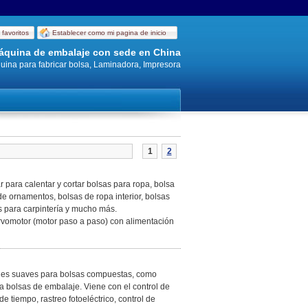
 favoritos
Establecer como mi pagina de inicio
 máquina de embalaje con sede en China
uina para fabricar bolsa, Laminadora, Impresora
1
2
r para calentar y cortar bolsas para ropa, bolsa
de ornamentos, bolsas de ropa interior, bolsas
 para carpintería y mucho más.
ervomotor (motor paso a paso) con alimentación
ajes suaves para bolsas compuestas, como
a bolsas de embalaje. Viene con el control de
e tiempo, rastreo fotoeléctrico, control de