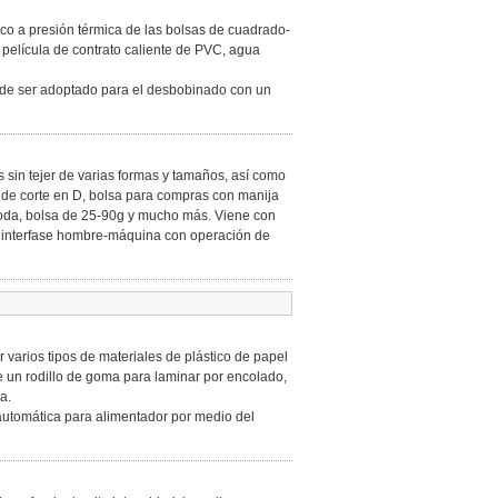
tico a presión térmica de las bolsas de cuadrado-
 película de contrato caliente de PVC, agua
uede ser adoptado para el desbobinado con un
 sin tejer de varias formas y tamaños, así como
s de corte en D, bolsa para compras con manija
moda, bolsa de 25-90g y mucho más. Viene con
 la interfase hombre-máquina con operación de
 varios tipos de materiales de plástico de papel
ne un rodillo de goma para laminar por encolado,
a.
automática para alimentador por medio del