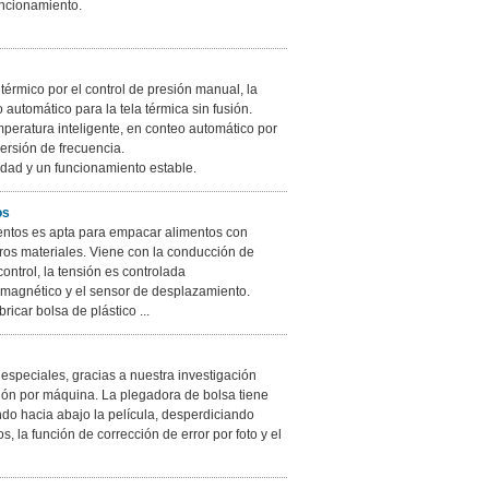
uncionamiento.
térmico por el control de presión manual, la
automático para la tela térmica sin fusión.
mperatura inteligente, en conteo automático por
ersión de frecuencia.
idad y un funcionamiento estable.
os
mentos es apta para empacar alimentos con
tros materiales. Viene con la conducción de
ontrol, la tensión es controlada
o magnético y el sensor de desplazamiento.
car bolsa de plástico ...
especiales, gracias a nuestra investigación
ión por máquina. La plegadora de bolsa tiene
ndo hacia abajo la película, desperdiciando
 la función de corrección de error por foto y el