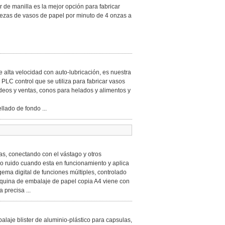
 de manilla es la mejor opción para fabricar
iezas de vasos de papel por minuto de 4 onzas a
alta velocidad con auto-lubricación, es nuestra
PLC control que se utiliza para fabricar vasos
ideos y ventas, conos para helados y alimentos y
lado de fondo ...
s, conectando con el vástago y otros
co ruido cuando esta en funcionamiento y aplica
gema digital de funciones múltiples, controlado
áquina de embalaje de papel copia A4 viene con
 precisa ...
aje blister de aluminio-plástico para capsulas,