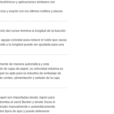
ectrónicos y aplicaciones similares con
iso y exacto con los últimos rodillos y placas
ón del cursor termina la longitud de la tracción
agujas cicloidal para reducir el ruido que causa
molde y la longitud puede ser ajustada para una
amente de manera automática y esta
e de cajas de papel, su velocidad máxima es
pel es apta para la industria de embalaje de
 conteo, alimentación y sellado de la caja.
 papel son importadas desde Japón para
omba al vació Becker y desde Suiza el
operado manualmente o automáticamente.
dos tipos de ejes y puede detenerse